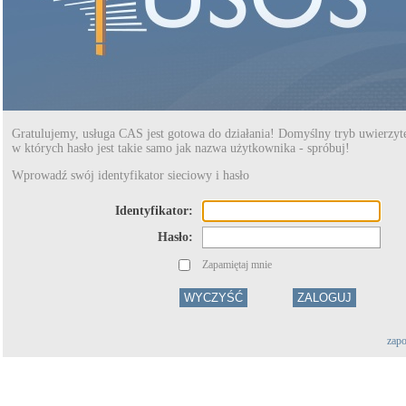
Gratulujemy, usługa CAS jest gotowa do działania! Domyślny tryb uwierzyte
w których hasło jest takie samo jak nazwa użytkownika - spróbuj!
Wprowadź swój identyfikator sieciowy i hasło
I
dentyfikator:
H
asło:
Zapamiętaj mnie
zapo